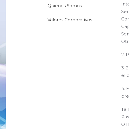
Int
Quienes Somos
Ser
Con
Valores Corporativos
Cap
Ser
Otr
2. 
3. 
el 
4. 
pre
Tal
Pas
OT