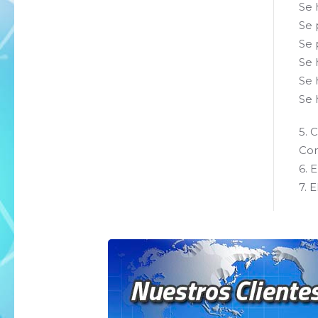
Se 
Se 
Se 
Se 
Se 
Se 
5. 
Com
6. 
7. 